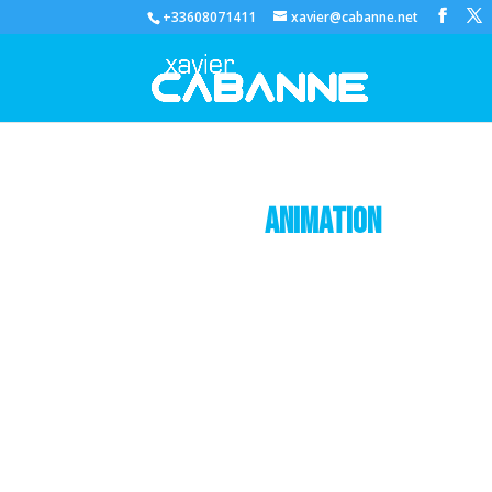
+33608071411
xavier@cabanne.net
Animation